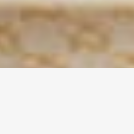
ごはんや
蜃氣楼